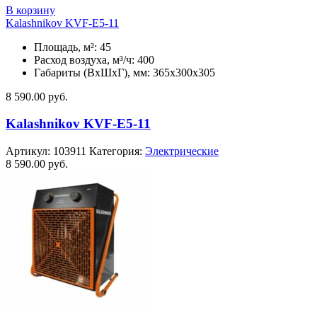
В корзину
Kalashnikov KVF-E5-11
Площадь, м²: 45
Расход воздуха, м³/ч: 400
Габариты (ВхШхГ), мм: 365x300x305
8 590.00
руб.
Kalashnikov KVF-E5-11
Артикул:
103911
Категория:
Электрические
8 590.00
руб.