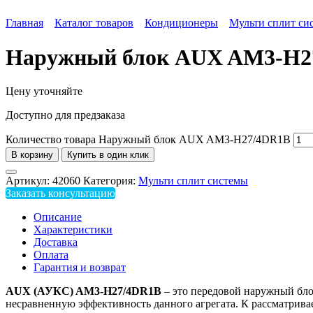
Главная
Каталог товаров
Кондиционеры
Мульти сплит си
Наружный блок AUX AM3-H2
Цену уточняйте
Доступно для предзаказа
Количество товара Наружный блок AUX AM3-H27/4DR1B
В корзину
Купить в один клик
Артикул:
42060
Категория:
Мульти сплит системы
Заказать консультацию
Описание
Характеристики
Доставка
Оплата
Гарантия и возврат
AUX (АУКС)
AM3-
H27/4
DR1B
– это передовой наружный бло
несравненную эффективность данного агрегата. К рассматрива