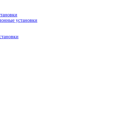
становки
ионные установки
становки