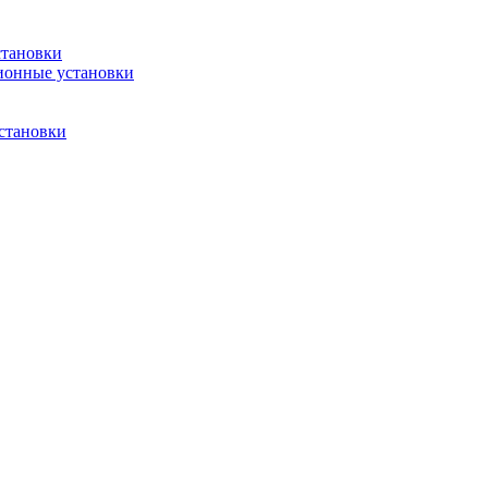
становки
ионные установки
становки