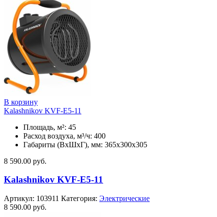
В корзину
Kalashnikov KVF-E5-11
Площадь, м²: 45
Расход воздуха, м³/ч: 400
Габариты (ВхШхГ), мм: 365x300x305
8 590.00
руб.
Kalashnikov KVF-E5-11
Артикул:
103911
Категория:
Электрические
8 590.00
руб.