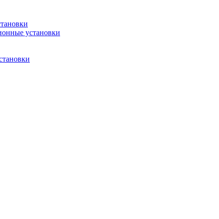
становки
ионные установки
становки