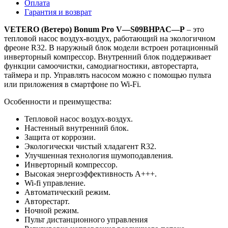
Оплата
Гарантия и возврат
VETERO
(Ветеро)
Bonum
Pro
V
—
S
09
BHPAC
—
P
– это
тепловой насос воздух-воздух, работающий на экологичном
фреоне R32. В наружный блок модели встроен ротационный
инверторный компрессор. Внутренний блок поддерживает
функции самоочистки, самодиагностики, авторестарта,
таймера и пр. Управлять насосом можно с помощью пульта
или приложения в смартфоне по Wi-Fi.
Особенности и преимущества:
Тепловой насос воздух-воздух.
Настенный внутренний блок.
Защита от коррозии.
Экологически чистый хладагент R32.
Улучшенная технология шумоподавления.
Инверторный компрессор.
Высокая энергоэффективность А+++.
Wi-fi управление.
Автоматический режим.
Авторестарт.
Ночной режим.
Пульт дистанционного управления