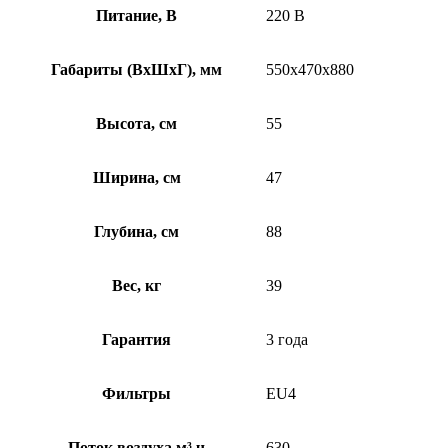
Питание, В
220 В
Габариты (ВхШхГ), мм
550х470х880
Высота, см
55
Ширина, см
47
Глубина, см
88
Вес, кг
39
Гарантия
3 года
Фильтры
EU4
Поток воздуха м³ ч
630