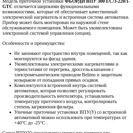
Модель приточной установки
ФЬОРДИ ВПУ 300 ЕС/3-220/1-
GTC
отличается широкими функциональными
возможностями, которые ей обеспечивает качественный
электрический нагреватель и встроенная система автоматики.
Прибор может быть монтирован на наружной стене
обслуживаемого помещения. Может быть укомплектована
электронной системой управления (опция).
Особенности и преимущества:
Не занимают пространство внутри помещений, так как
монтируются на фасад здания.
Укомплектованы электрическими нагревателями и
термостатами от перегрева, дроссель-клапаном с
электромеханическим приводом Belimo и защитным
козырьком от попадания прямых осадков.
Комплектуются встроенной внутрь системой
автоматики, которая позволяет регулировать
производительность вентилятора, устанавливать
температуру приточного воздуха, контролировать
степень загрязнения фильтра.
Уличные приточные установки ВПУ(У) со встроенной
автоматикой можно использовать при температурах от
+40°С до -25°С .
Серия ВПУ(У) представлена мощными приточными