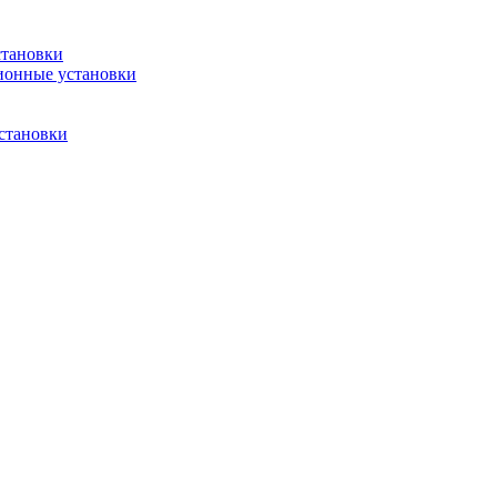
становки
ионные установки
становки