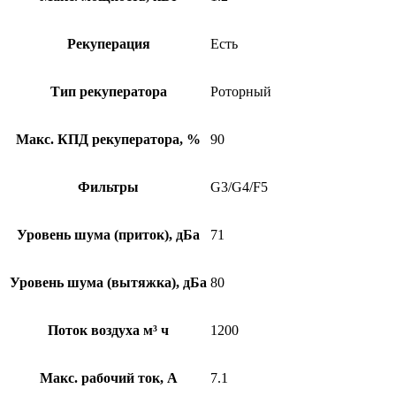
Рекуперация
Есть
Тип рекуператора
Роторный
Макс. КПД рекуператора, %
90
Фильтры
G3/G4/F5
Уровень шума (приток), дБа
71
Уровень шума (вытяжка), дБа
80
Поток воздуха м³ ч
1200
Макс. рабочий ток, А
7.1