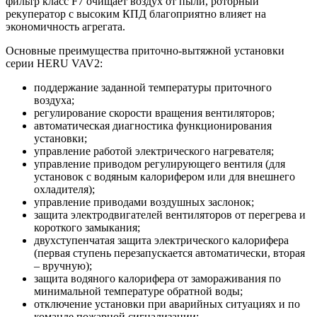
фильтр класс F7 очищает воздух от пыли, роторный
рекуператор с высоким КПД благоприятно влияет на
экономичность агрегата.
Основные преимущества приточно-вытяжной установки
серии HERU VAV2:
поддержание заданной температуры приточного
воздуха;
регулирование скорости вращения вентиляторов;
автоматическая диагностика функционирования
установки;
управление работой электрического нагревателя;
управление приводом регулирующего вентиля (для
установок с водяным калорифером или для внешнего
охладителя);
управление приводами воздушных заслонок;
защита электродвигателей вентиляторов от перегрева и
короткого замыкания;
двухступенчатая защита электрического калорифера
(первая ступень перезапускается автоматически, вторая
– вручную);
защита водяного калорифера от замораживания по
минимальной температуре обратной воды;
отключение установки при аварийных ситуациях и по
команде пожарной сигнализации;