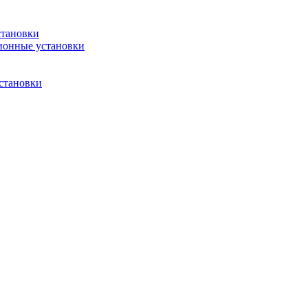
становки
ионные установки
становки