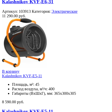
Kalashnikov KVF-E6-31
Артикул:
103913
Категория:
Электрические
11 290.00
руб.
В корзину
Kalashnikov KVF-E5-11
Площадь, м²: 45
Расход воздуха, м³/ч: 400
Габариты (ВхШхГ), мм: 365x300x305
8 590.00
руб.
Kalashnikov KVF-E5-11