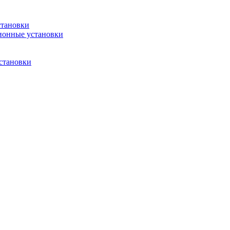
становки
ионные установки
становки