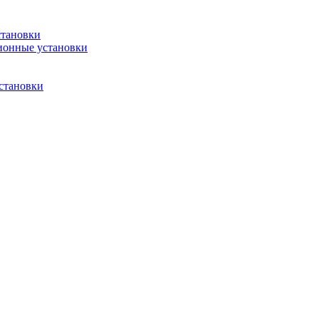
становки
ионные установки
становки