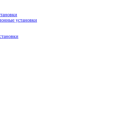
становки
ионные установки
становки