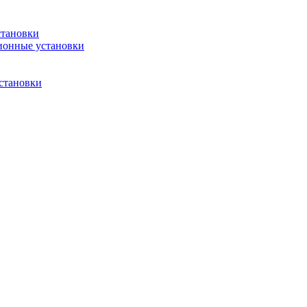
становки
ионные установки
становки