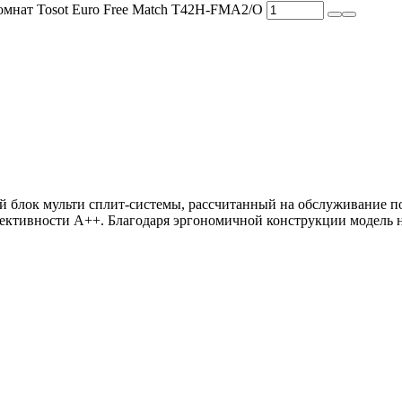
омнат Tosot Euro Free Match T42H-FMA2/O
 блок мульти сплит-системы, рассчитанный на обслуживание по
фективности А++. Благодаря эргономичной конструкции модель