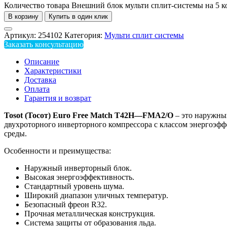
Количество товара Внешний блок мульти сплит-системы на 5 к
В корзину
Купить в один клик
Артикул:
254102
Категория:
Мульти сплит системы
Заказать консультацию
Описание
Характеристики
Доставка
Оплата
Гарантия и возврат
Tosot
(Тосот)
Euro
Free
Match
T
42
H
—
FMA
2/
O
– это наружный
двухроторного инверторного компрессора с классом энергоэф
среды.
Особенности и преимущества:
Наружный инверторный блок.
Высокая энергоэффективность.
Стандартный уровень шума.
Широкий диапазон уличных температур.
Безопасный фреон R32.
Прочная металлическая конструкция.
Система защиты от образования льда.