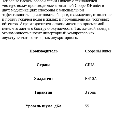
Тепловые насосы особой серии Uniterm с технологией
«воздух-вода» производимые компанией
Cooper&Hunter в
двух модификациях способны с максимальной
эффективностью реализовать обогрев, охлаждение, от
опление
и подачу горячей воды в жилых и промышленных, торговых
объектов. Агрегат достаточно экономичен по приемлемой
цене, что дает его быструю окупаемость. Так же свой вклад в
экономичность вносит инверторный компрессор как
двухступенчатого типа, так двухроторного.
Производитель
Cooper&Hunter
Страна
США
Хладагент
R410A
Гарантия
3 года
Уровень шума, дБа
55