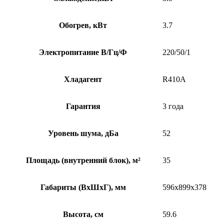
Обогрев, кВт
3.7
Электропитание В/Гц/Ф
220/50/1
Хладагент
R410A
Гарантия
3 года
Уровень шума, дБа
52
Площадь (внутренний блок), м²
35
Габариты (ВхШхГ), мм
596x899x378
Высота, см
59.6