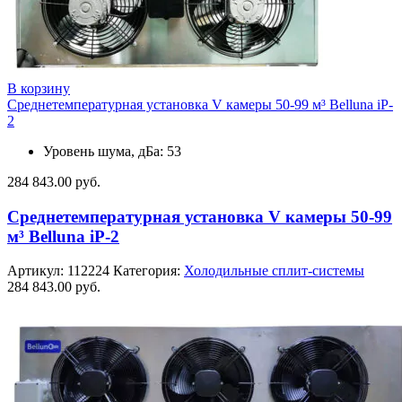
В корзину
Среднетемпературная установка V камеры 50-99 м³ Belluna iP-
2
Уровень шума, дБа: 53
284 843.00
руб.
Среднетемпературная установка V камеры 50-99
м³ Belluna iP-2
Артикул:
112224
Категория:
Холодильные сплит-системы
284 843.00
руб.