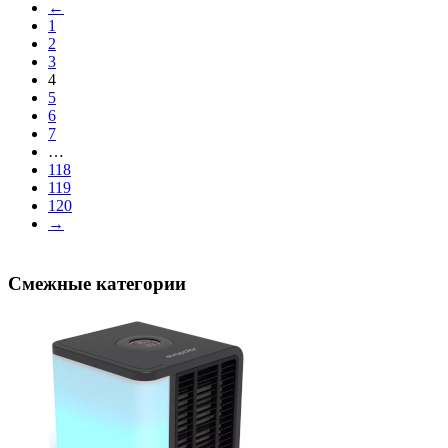
←
1
2
3
4
5
6
7
…
118
119
120
→
Смежные категории