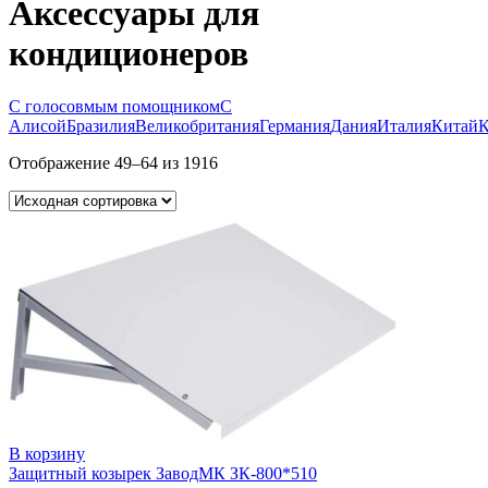
Аксессуары для
кондиционеров
С голосовмым помощником
С
Алисой
Бразилия
Великобритания
Германия
Дания
Италия
Китай
К
Отображение 49–64 из 1916
В корзину
Защитный козырек ЗаводМК ЗК-800*510