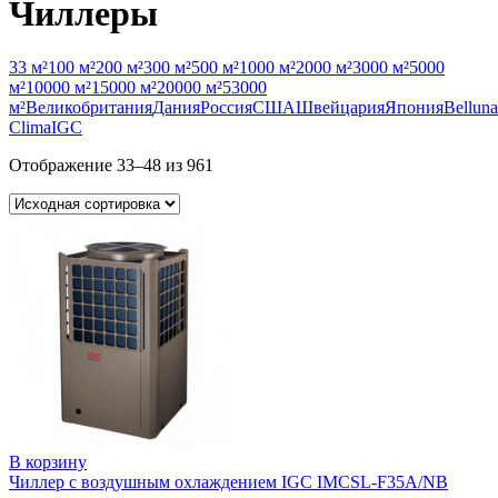
Чиллеры
33 м²
100 м²
200 м²
300 м²
500 м²
1000 м²
2000 м²
3000 м²
5000
м²
10000 м²
15000 м²
20000 м²
53000
м²
Великобритания
Дания
Россия
США
Швейцария
Япония
Belluna
Clima
IGC
Отображение 33–48 из 961
В корзину
Чиллер с воздушным охлаждением IGC IMCSL-F35A/NB