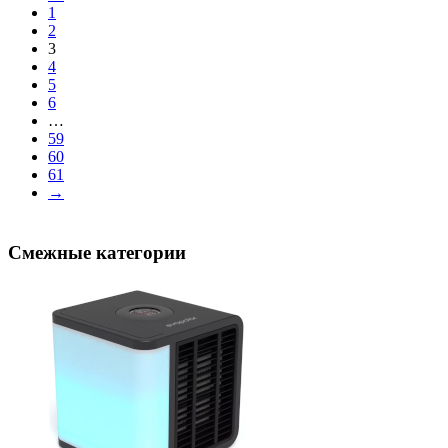
1
2
3
4
5
6
…
59
60
61
→
Смежные категории