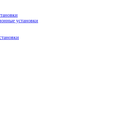
становки
ионные установки
становки