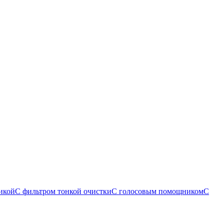
икой
С фильтром тонкой очистки
С голосовым помощником
С