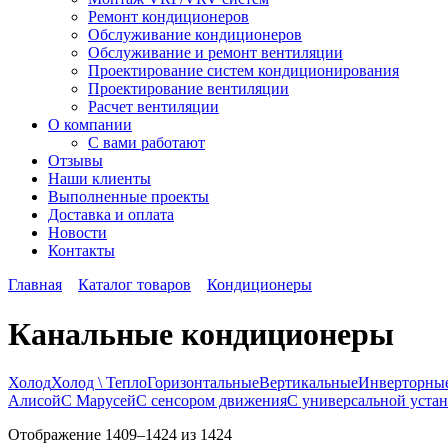
Ремонт кондиционеров
Обслуживание кондиционеров
Обслуживание и ремонт вентиляции
Проектирование систем кондиционирования
Проектирование вентиляции
Расчет вентиляции
О компании
С вами работают
Отзывы
Наши клиенты
Выполненные проекты
Доставка и оплата
Новости
Контакты
Главная
Каталог товаров
Кондиционеры
Канальные кондиционеры
Холод
Холод \ Тепло
Горизонтальные
Вертикальные
Инверторны
Алисой
С Марусей
С сенсором движения
С универсальной уста
Отображение 1409–1424 из 1424