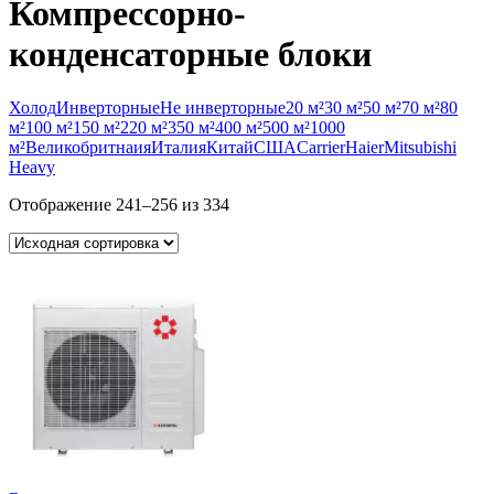
Компрессорно-
конденсаторные блоки
Холод
Инверторные
Не инверторные
20 м²
30 м²
50 м²
70 м²
80
м²
100 м²
150 м²
220 м²
350 м²
400 м²
500 м²
1000
м²
Великобритнаия
Италия
Китай
США
Carrier
Haier
Mitsubishi
Heavy
Отображение 241–256 из 334