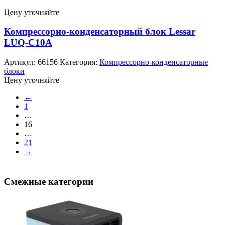
Цену уточняйте
Компрессорно-конденсаторный блок Lessar
LUQ-C10A
Артикул:
66156
Категория:
Компрессорно-конденсаторные
блоки
Цену уточняйте
←
1
…
16
…
21
→
Смежные категории