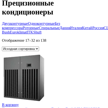
Прецизионные
кондиционеры
Двухконтурные
Одноконтурные
Без
компрессора
Роторные
Спиральные
Дания
Италия
Китай
Россия
С
Bush
Euroklimat
ITK
Shuft
Отображение 17–32 из 138
В корзину