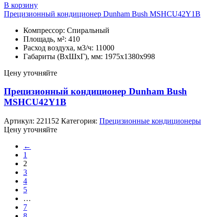
В корзину
Прецизионный кондиционер Dunham Bush MSHCU42Y1B
Компрессор: Спиральный
Площадь, м²: 410
Расход воздуха, м3/ч: 11000
Габариты (ВхШхГ), мм: 1975х1380х998
Цену уточняйте
Прецизионный кондиционер Dunham Bush
MSHCU42Y1B
Артикул:
221152
Категория:
Прецизионные кондиционеры
Цену уточняйте
←
1
2
3
4
5
…
7
8