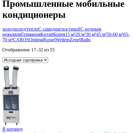
Промышленные мобильные
кондиционеры
холод
холод/тепло
С самодиагностикой
С ночным
режимом
Германия
Китай
Корея
15 м²
20 м²
30 м²
45 м²
50-60 м²
65-
70 м²
CAROS
Optima
Russel
Weltem
Zenet
Ballu
Отображение 17–32 из 55
В корзину