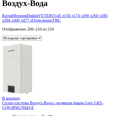
Воздух-Вода
Китай
Япония
Daikin
VETERO
145 л
150 л
174 л
200 л
260 л
285
л
294 л
300 л
477 л
Отопление/ГВС
Отображение 209–210 из 210
В корзину
Сплит-система Воздух-Вода с водяным баком Gree GRS-
CQ6.0PdG/NhH-E