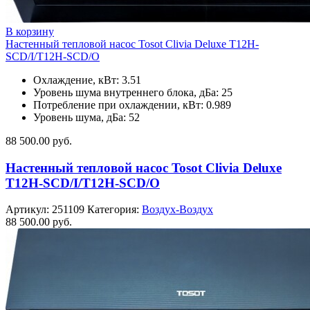
В корзину
Настенный тепловой насос Tosot Clivia Deluxe T12H-
SCD/I/T12H-SCD/O
Охлаждение, кВт: 3.51
Уровень шума внутреннего блока, дБа: 25
Потребление при охлаждении, кВт: 0.989
Уровень шума, дБа: 52
88 500.00
руб.
Настенный тепловой насос Tosot Clivia Deluxe
T12H-SCD/I/T12H-SCD/O
Артикул:
251109
Категория:
Воздух-Воздух
88 500.00
руб.