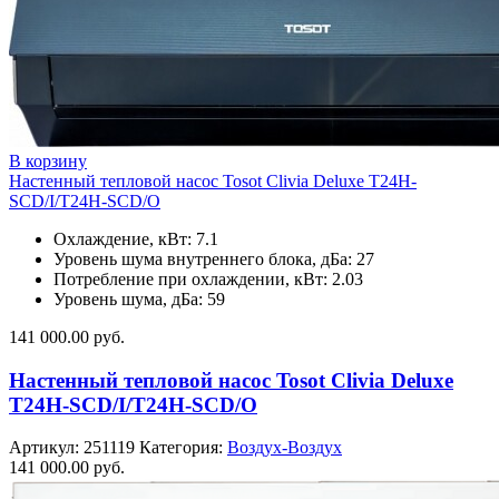
В корзину
Настенный тепловой насос Tosot Clivia Deluxe T24H-
SCD/I/T24H-SCD/O
Охлаждение, кВт: 7.1
Уровень шума внутреннего блока, дБа: 27
Потребление при охлаждении, кВт: 2.03
Уровень шума, дБа: 59
141 000.00
руб.
Настенный тепловой насос Tosot Clivia Deluxe
T24H-SCD/I/T24H-SCD/O
Артикул:
251119
Категория:
Воздух-Воздух
141 000.00
руб.