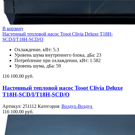
В корзину
Настенный тепловой насос Tosot Clivia Deluxe T18H-
SCD/I/T18H-SCD/O
Охлаждение, кВт: 5.3
Уровень шума внутреннего блока, дБа: 23
Потребление при охлаждении, кВт: 1.582
Уровень шума, дБа: 59
116 100.00
руб.
Настенный тепловой насос Tosot Clivia Deluxe
T18H-SCD/I/T18H-SCD/O
Артикул:
251112
Категория:
Воздух-Воздух
116 100.00
руб.