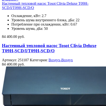
Настенный тепловой насос Tosot Clivia Deluxe T09H-
SCD/I/T09H-SCD/O
Охлаждение, кВт: 2.7
Уровень шума внутреннего блока, дБа: 22
Потребление при охлаждении, кВт: 0.67
Уровень шума, дБа: 50
84 400.00
руб.
Настенный тепловой насос Tosot Clivia Deluxe
T09H-SCD/I/T09H-SCD/O
Артикул:
251107
Категория:
Воздух-Воздух
84 400.00
руб.