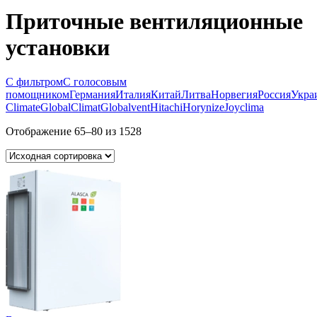
Приточные вентиляционные
установки
С фильтром
С голосовым
помощником
Германия
Италия
Китай
Литва
Норвегия
Россия
Укра
Climate
GlobalClimat
Globalvent
Hitachi
Horynize
Joyclima
Отображение 65–80 из 1528