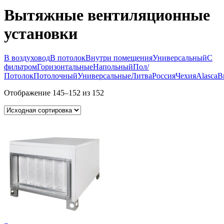
Вытяжные вентиляционные
установки
В воздуховод
В потолок
Внутри помещения
Универсальный
С
фильтром
Горизонтальные
Напольный
Пол/
Потолок
Потолочный
Универсальные
Литва
Россия
Чехия
Alasca
B
Отображение 145–152 из 152