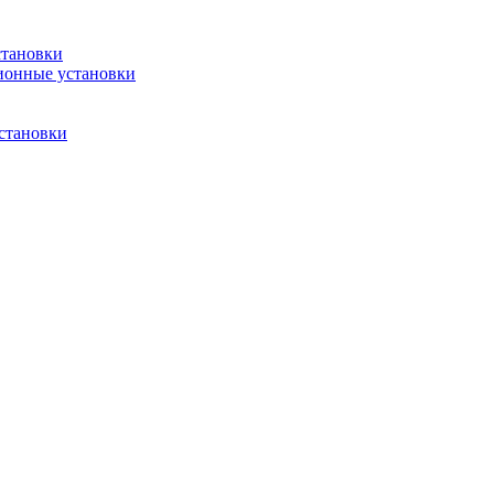
становки
ионные установки
становки