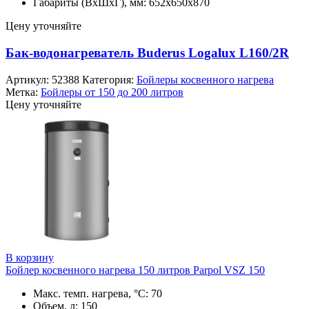
Габариты (ВхШхГ), мм: 652х650х870
Цену уточняйте
Бак-водонагреватель Buderus Logalux L160/2R
Артикул:
52388
Категория:
Бойлеры косвенного нагрева
Метка:
Бойлеры от 150 до 200 литров
Цену уточняйте
В корзину
Бойлер косвенного нагрева 150 литров Parpol VSZ 150
Макс. темп. нагрева, °С: 70
Объем, л: 150