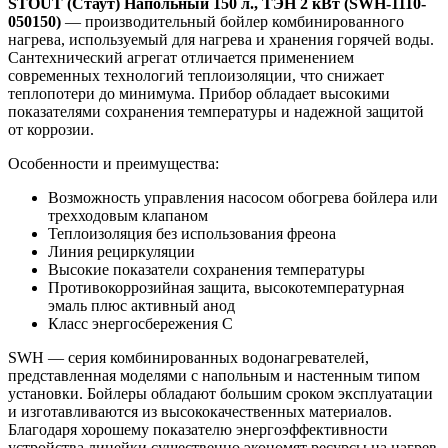
STOUT (Стаут) Напольный 150 л., ТЭН 2 кВт (SWH-1110-
050150)
— производительный бойлер комбинированного
нагрева, используемый для нагрева и хранения горячей воды.
Сантехнический агрегат отличается применением
современных технологий теплоизоляции, что снижает
теплопотери до минимума. Прибор обладает высокими
показателями сохранения температуры и надежной защитой
от коррозии.
Особенности и преимущества:
Возможность управления насосом обогрева бойлера или
трехходовым клапаном
Теплоизоляция без использования фреона
Линия рециркуляции
Высокие показатели сохранения температуры
Противокоррозийная защита, высокотемпературная
эмаль плюс активный анод
Класс энергосбережения C
SWH — серия комбинированных водонагревателей,
представленная моделями с напольным и настенным типом
установки. Бойлеры обладают большим сроком эксплуатации
и изготавливаются из высококачественных материалов.
Благодаря хорошему показателю энергоэффективности
устройства линейки существенно экономят ресурсы на нагрев