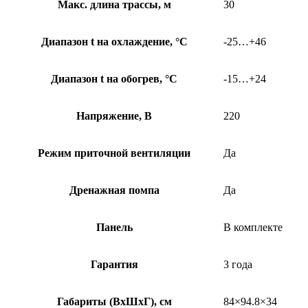
Макс. длина трассы, м
30
Диапазон t на охлаждение, °С
-25…+46
Диапазон t на обогрев, °С
-15…+24
Напряжение, В
220
Режим приточной вентиляции
Да
Дренажная помпа
Да
Панель
В комплекте
Гарантия
3 года
Габариты (ВхШхГ), см
84×94.8×34