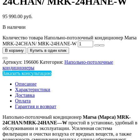
24СHAN/ MRK-24HANE-W
95 990.00
руб.
В наличии
Количество товара Напольно-потолочный кондиционер Marsa
MRK-24СHAN/ MRK-24HANE-W
В корзину
Купить в один клик
Артикул:
196606
Категория:
Напольно-потолочные
кондиционеры
Заказать консультацию
Описание
Характеристики
Доставка
Оплата
Гарантия и возврат
Напольно-потолочный кондиционер
Marsa
(Марса)
MRK
-
24С
HAN
/
MRK
-24
HANE
—
W
простой в установке, удобный в
обслуживании и эксплуатации. Усиленная система
фильтрации и очистки воздуха от вредных веществ, а также
возможность смешивания воздуха с улицы обеспечивают