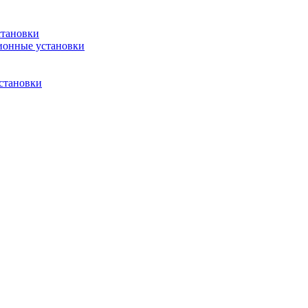
становки
ионные установки
становки