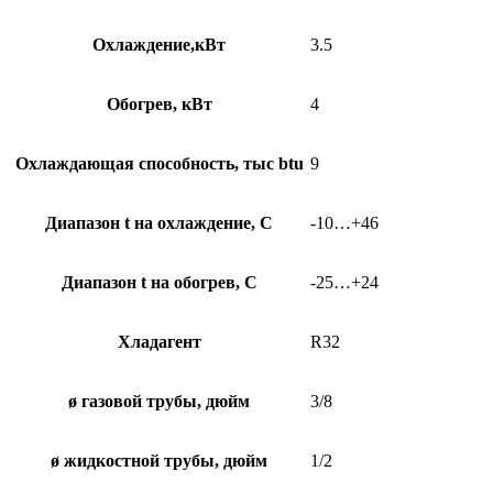
Охлаждение,кВт
3.5
Обогрев, кВт
4
Охлаждающая способность, тыс btu
9
Диапазон t на охлаждение, С
-10…+46
Диапазон t на обогрев, С
-25…+24
Хладагент
R32
ø газовой трубы, дюйм
3/8
ø жидкостной трубы, дюйм
1/2