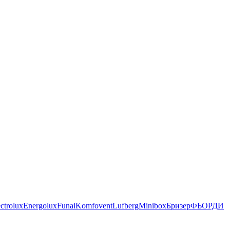
ctrolux
Energolux
Funai
Komfovent
Lufberg
Minibox
Бризер
ФЬОРДИ