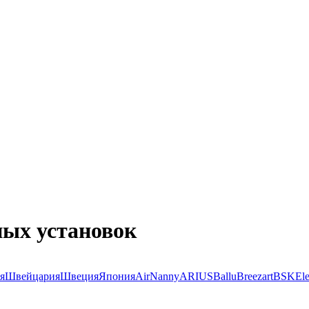
ных установок
я
Швейцария
Швеция
Япония
AirNanny
ARIUS
Ballu
Breezart
BSK
Ele