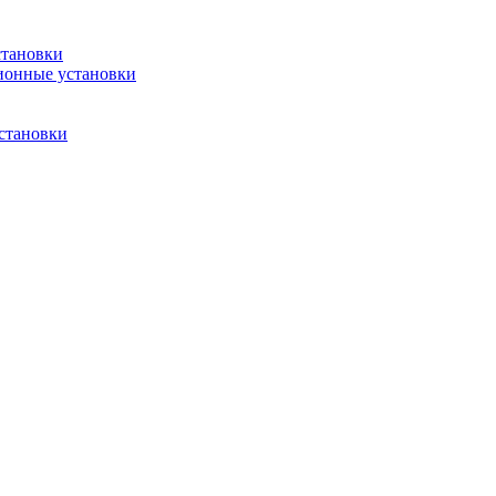
становки
ионные установки
становки